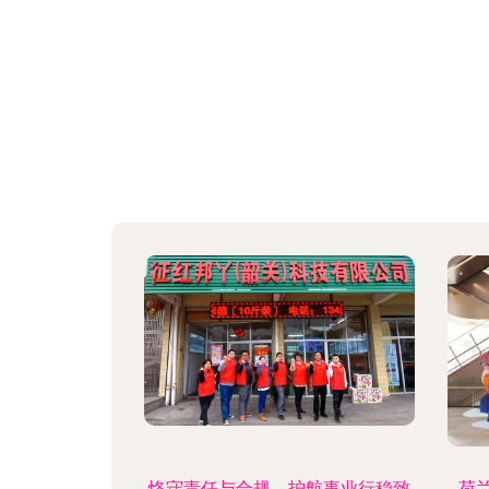
恪守责任与合规，护航事业行稳致
荷兰