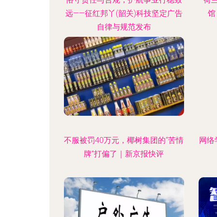
远——征红邦丫(韶关)科技坚定广告
馆
自律与规范发布
不服被罚40万元，椰树集团的“苦情
网络
牌”打偏了｜新京报快评