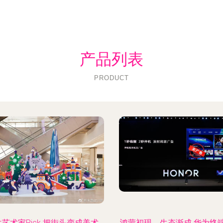
产品列表
PRODUCT
艺术家Rick 把街头变成美术
鸿蒙初现，生态渐成 华为终